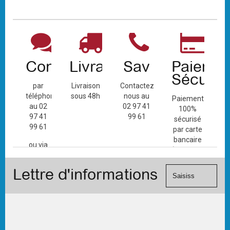
Contact
Livraison
Sav
Paiemen
Sécuris
par
Livraison
Contactez-
téléphone
sous 48h
nous au
Paiement
au 02
02 97 41
100%
97 41
99 61
sécurisé
99 61
par carte
bancaire
ou via
(Mastercard,
le
Visa, ...) et
formulaire
Lettre d'informations
chèque.
de
contact