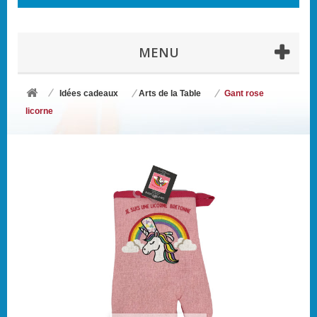
MENU
Idées cadeaux
Arts de la Table
Gant rose
licorne