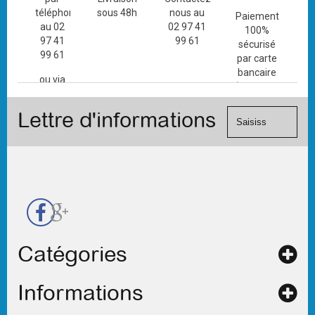
téléphone
sous 48h
nous au
Paiement
au 02
02 97 41
100%
97 41
99 61
sécurisé
99 61
par carte
bancaire
ou via
(Mastercard,
le
Visa, ...) et
formulaire
Lettre d'informations
chèque.
de
contact
Catégories
Informations